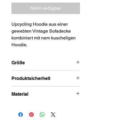
Nicht verfügbar
Upcycling Hoodie aus einer
gewebten Vintage Sofadecke
kombiniert mit nem kuscheligen
Hoodie.
Größe
S-M
Produktsicherheit
Achtung! Von offenem Feuer
Material
fernhalten. Textilien sind entflammbar.
Hoodie Teil: 60% Baumwolle, 40%
Polyester
Gewebte Decke: Second Hand
Material unbekannt.