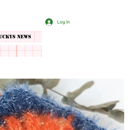
Log In
uckys News