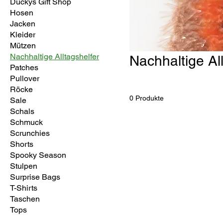
Duckys Gift Shop
Hosen
Jacken
Kleider
Mützen
Nachhaltige Alltagshelfer
Nachhaltige All
Patches
Pullover
Röcke
0 Produkte
Sale
Schals
Schmuck
Scrunchies
Shorts
Spooky Season
Stulpen
Surprise Bags
T-Shirts
Taschen
Tops