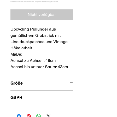
Nicht verfügbar
Upcycling Pullunder aus
gemütlichem Grobstrick mit
Linoldruckpatches und Vintage
Häkelarbeit.
Maße:
Achsel zu Achsel : 48cm
Achsel bis unterer Saum: 43cm
Größe
S-L
GSPR
Hersteller: Sibylle Reck, Theodor-
Neubauer-Str. 44, 04318 Leipzig,