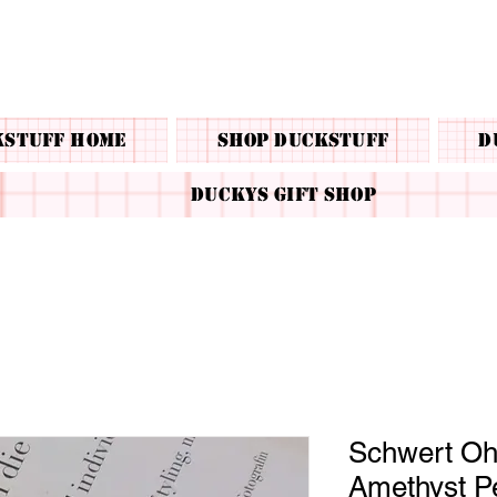
kstuff Home
Shop Duckstuff
D
Duckys Gift Shop
Schwert Ohr
Amethyst P