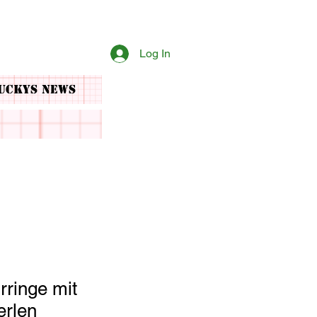
Log In
uckys News
ringe mit
erlen