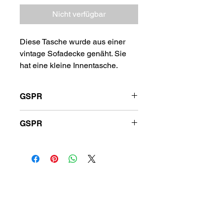
Nicht verfügbar
Diese Tasche wurde aus einer
vintage Sofadecke genäht. Sie
hat eine kleine Innentasche.
GSPR
Hersteller: Sibylle Reck, Theodor-
GSPR
Neubauer-Str. 44, 04318 Leipzig,
www.duckstuffupcycling.com
Hersteller: Sibylle Reck, Theodor-
Neubauer-Str. 44, 04318 Leipzig,
www.duckstuffupcycling.com
Hilfe
Impressum